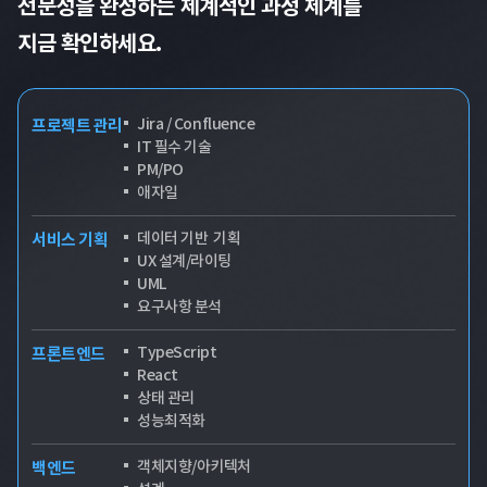
전문성을 완성하는 체계적인 과정 체계를
지금 확인하세요.
Jira / Confluence
프로젝트 관리
IT 필수 기술
PM/PO
애자일
데이터 기반 기획
서비스 기획
UX 설계/라이팅
UML
요구사항 분석
TypeScript
프론트엔드
React
상태 관리
성능최적화
객체지향/아키텍처
백엔드