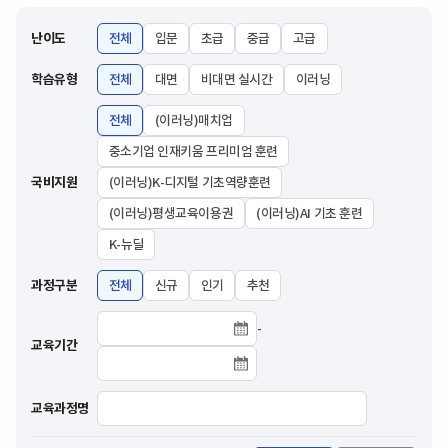
난이도
전체
입문
초급
중급
고급
학습유형
전체
대면
비대면 실시간
이러닝
전체
(이러닝)매치업
중소기업 인재키움 프리미엄 훈련
국비지원
(이러닝)K-디지털 기초역량훈련
(이러닝)평생교육이용권
(이러닝)AI 기초 훈련
K-뉴딜
과정구분
전체
신규
인기
추천
-
교육기간 시작날짜
교육기간
교육기간 종료날짜
교육과정명