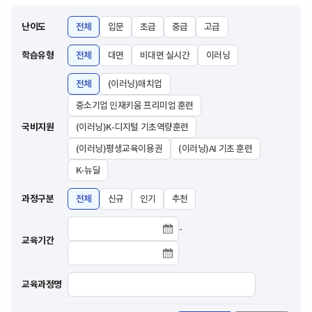
난이도
전체
입문
초급
중급
고급
학습유형
전체
대면
비대면 실시간
이러닝
전체
(이러닝)매치업
중소기업 인재키움 프리미엄 훈련
국비지원
(이러닝)K-디지털 기초역량훈련
(이러닝)평생교육이용권
(이러닝)AI 기초 훈련
K-뉴딜
과정구분
전체
신규
인기
추천
-
교육기간 시작날짜
교육기간
교육기간 종료날짜
교육과정명