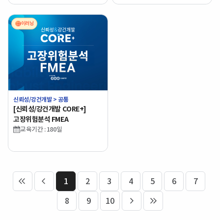
이러닝
신뢰성/강건개발 > 공통
[신뢰성/강건개발 CORE+]
고장위험분석 FMEA
교육기간 : 180일
1
2
3
4
5
6
7
처음 페이지
이전 페이지
8
9
10
다음 페이지
마지막 페이지