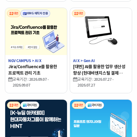
대면
HMG 재직자 전용
대면
NGV CAMPUS > AI X
AI X > Gen AI
Jira/Confluence를 활용한
[대면] AI를 활용한 업무 생산성
프로젝트 관리 기초
향상 (현대비앤지스틸 결제
교육기간 : 2026.09.07 -
전용차수-7월)
교육기간 : 2026.07.27 -
2026.09.07
2026.07.27
대면
국비지원
대면
국비지원