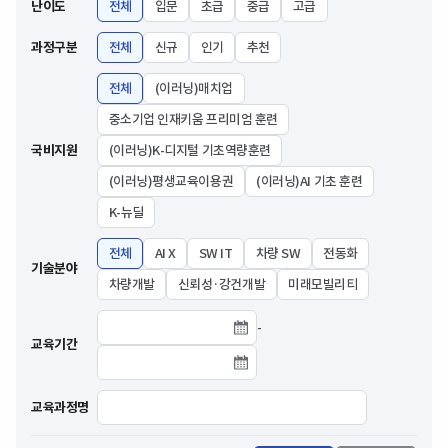
난이도
전체
입문
초급
중급
고급
과정구분
전체
신규
인기
추천
전체
(이러닝)매치업
중소기업 인재키움 프리미엄 훈련
국비지원
(이러닝)K-디지털 기초역량훈련
(이러닝)평생교육이용권
(이러닝)AI 기초 훈련
K-뉴딜
전체
AI X
SW IT
차량 SW
전동화
기술분야
차량개발
신뢰성·강건개발
미래모빌리티
-
교육기간 시작날짜
교육기간
교육기간 종료날짜
교육과정명