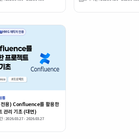
HMG 재직자 전용
 공통
도
초급
전용) Confluence를 활용한
유형
대면
 관리 기초 (대면)
분야
공통
지원
(0건)
 2026.03.27 - 2026.03.27