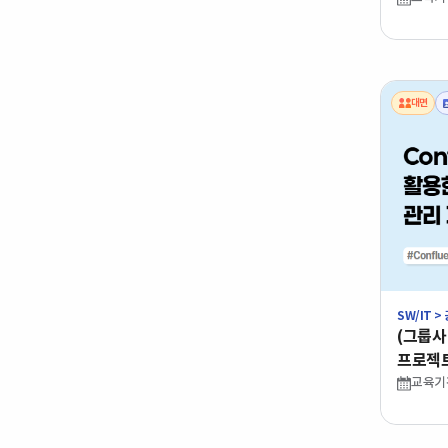
대면
SW/IT >
난이
(그룹사 
학습
프로젝트
기술
국비
교육기간 :