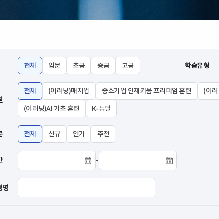
전체
입문
초급
중급
고급
학습유형
전체
(이러닝)매치업
중소기업 인재키움 프리미엄 훈련
(이러
원
(이러닝)AI 기초 훈련
K-뉴딜
분
전체
신규
인기
추천
간
-
교육기간 시작날짜
교육기간 종료날짜
정명