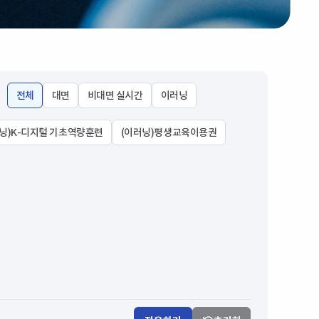
전체
대면
비대면 실시간
이러닝
닝)K-디지털 기초역량훈련
(이러닝)평생교육이용권