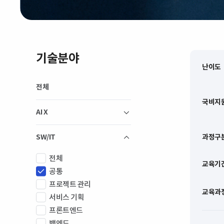
기술분야
난이도
전체
국비지
AI X
과정구
SW/IT
전체
교육기
공통
프로젝트 관리
교육과
서비스 기획
프론트엔드
백엔드