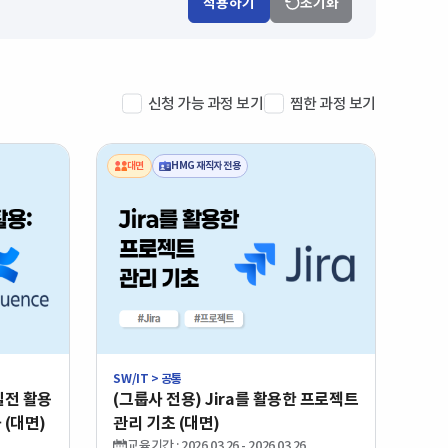
적용하기
초기화
신청 가능 과정 보기
찜한 과정 보기
대면
HMG 재직자 전용
SW/IT > 공통
난이도
초급
 실전 활용
(그룹사 전용) Jira를 활용한 프로젝트
학습유형
대면
 (대면)
관리 기초 (대면)
기술분야
공통
국비지원
(0건)
교육기간 : 2026.03.26 - 2026.03.26