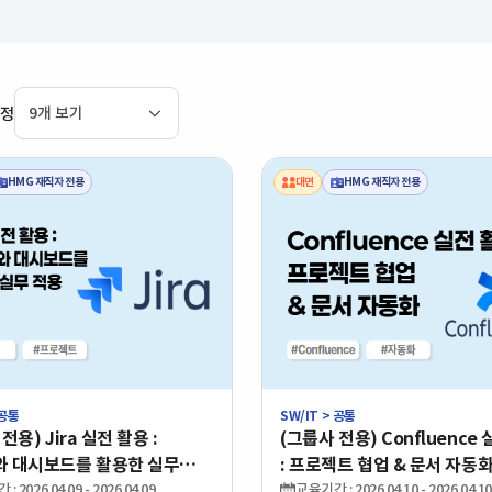
과정
HMG 재직자 전용
대면
HMG 재직자 전용
 공통
SW/IT > 공통
도
초급
난이도
중급
전용) Jira 실전 활용 :
(그룹사 전용) Confluence
유형
대면
학습유형
대면
 대시보드를 활용한 실무
: 프로젝트 협업 & 문서 자동화
분야
공통
기술분야
공통
지원
(0건)
국비지원
(0건)
대면)
 2026.04.09 - 2026.04.09
교육기간 : 2026.04.10 - 2026.04.10