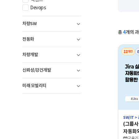
Devops
차량SW
총
4
개의 
전동화
대면
차량개발
신뢰성/강건개발
미래 모빌리티
SW/IT >
난이
(그룹사 
학습
자동화와
기술
국비
적용 (
교육기간 :