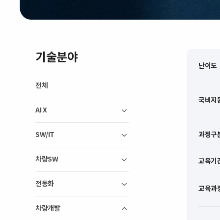
기술분야
난이도
전체
국비지
AI X
과정구
SW/IT
차량SW
교육기
전동화
교육과
차량개발