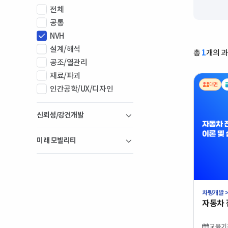
전체
공통
NVH
설계/해석
총
1
개의 
공조/열관리
재료/파괴
대면
인간공학/UX/디자인
신뢰성/강건개발
미래 모빌리티
차량개발 >
난이
자동차 
학습
기술
국비
교육기간 :