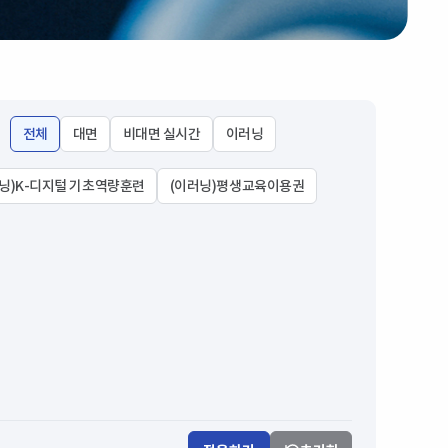
전체
대면
비대면 실시간
이러닝
닝)K-디지털 기초역량훈련
(이러닝)평생교육이용권