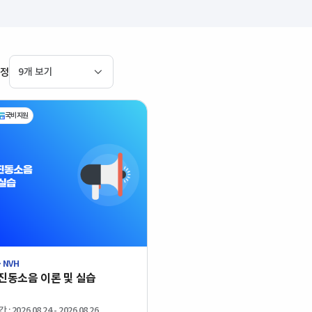
과정
국비지원
 NVH
도
중급
진동소음 이론 및 실습
유형
대면
분야
NVH
지원
중소기업 인재키움 프리미엄 훈련
(1건)
 2026.08.24 - 2026.08.26