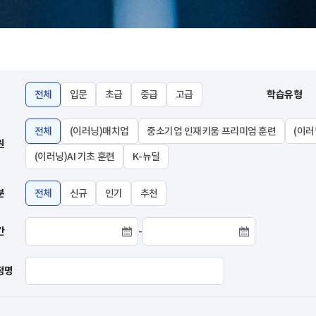
전체
입문
초급
중급
고급
학습유형
전체
(이러닝)매치업
중소기업 인재키움 프리미엄 훈련
(이러
원
(이러닝)AI 기초 훈련
K-뉴딜
분
전체
신규
인기
추천
간
-
교육기간 시작날짜
교육기간 종료날짜
정명