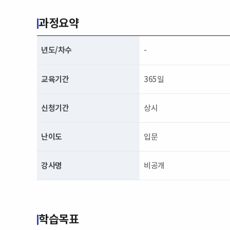
과정요약
년도/차수
-
교육기간
365일
신청기간
상시
난이도
입문
강사명
비공개
학습목표