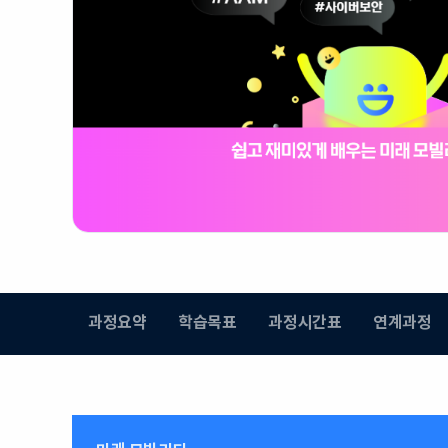
과정요약
학습목표
과정시간표
연계과정